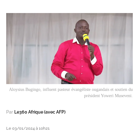
Aloysius Bugingo, influent pasteur évangéliste ougandais et soutien du
président Yoweri Museveni.
Par
Le360 Afrique (avec AFP)
Le 03/01/2024 à 10h21