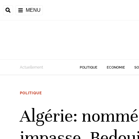
MENU
d
Actuellement
POLITIQUE
ECONOMIE
SO
riale
POLITIQUE
ntrafricaine
émocratique du
Algérie: nommé
u
Príncipe
impasse, Bedoui 