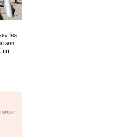
se» les
ec son
t en
insi que