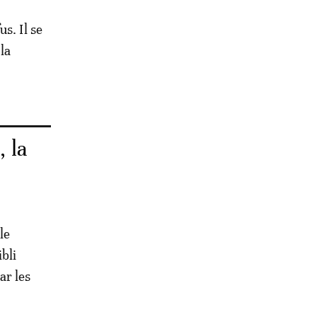
s. Il se
la
, la
le
bli
ar les