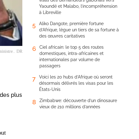
visas des demandeurs gabonais vers
Yaoundé et Malabo, l’incompréhension
à Libreville
Aliko Dangote, première fortune
5
d’Afrique, lègue un tiers de sa fortune à
des œuvres caritatives
Ciel africain: le top 5 des routes
6
inistre.. DR
domestiques, intra-africaines et
internationales par volume de
passagers
Voici les 20 hubs d’Afrique où seront
7
désormais délivrés les visas pour les
États-Unis
 des plus
Zimbabwe: découverte d’un dinosaure
8
vieux de 210 millions d’années
out