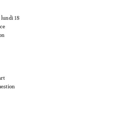
 lundi 18
ice
son
art
uestion