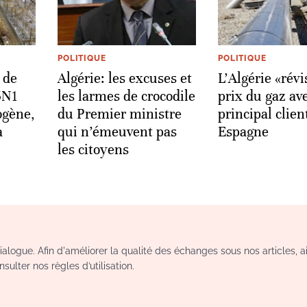
POLITIQUE
POLITIQUE
 de
Algérie: les excuses et
L'Algérie «révi
5N1
les larmes de crocodile
prix du gaz av
ogène,
du Premier ministre
principal clien
a
qui n’émeuvent pas
Espagne
les citoyens
logue. Afin d'améliorer la qualité des échanges sous nos articles, a
sulter nos règles d’utilisation.