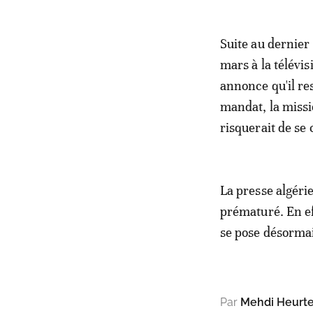
Suite au dernier
mars à la télévis
annonce qu'il res
mandat, la missi
risquerait de se
La presse algéri
prématuré. En ef
se pose désormai
Par
Mehdi Heurt