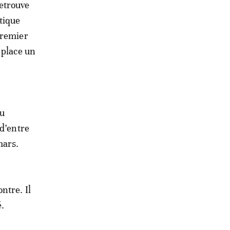
etrouve
tique
Premier
 place un
du
 d’entre
mars.
ntre. Il
é.