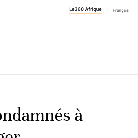
Le360 Afrique
|
Français
 condamnés à
ger