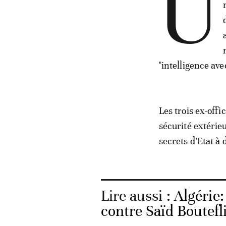
U
"intelligence ave
Les trois ex-offi
sécurité extérie
secrets d’Etat à
Lire aussi :
Algérie:
contre Saïd Boutefl