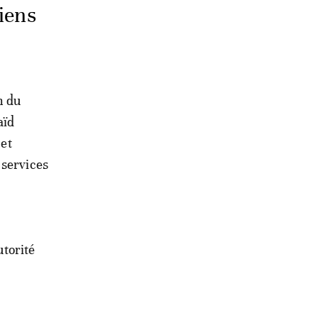
iens
n du
aïd
 et
 services
utorité