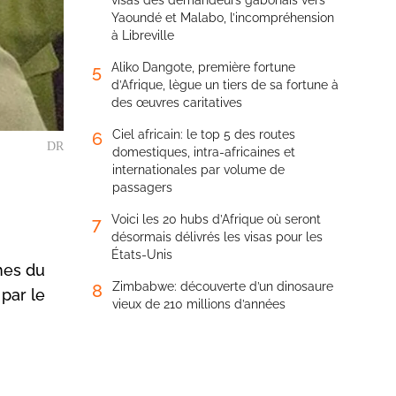
visas des demandeurs gabonais vers
Yaoundé et Malabo, l’incompréhension
à Libreville
Aliko Dangote, première fortune
5
d’Afrique, lègue un tiers de sa fortune à
des œuvres caritatives
Ciel africain: le top 5 des routes
6
DR
domestiques, intra-africaines et
internationales par volume de
passagers
Voici les 20 hubs d’Afrique où seront
7
désormais délivrés les visas pour les
États-Unis
ches du
Zimbabwe: découverte d’un dinosaure
8
par le
vieux de 210 millions d’années