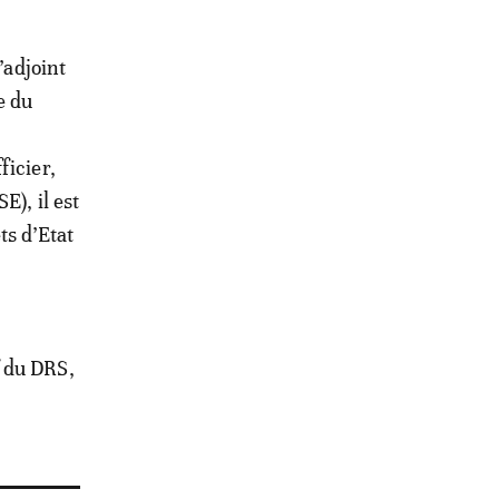
’adjoint
e du
ficier,
E), il est
ts d’Etat
f du DRS,