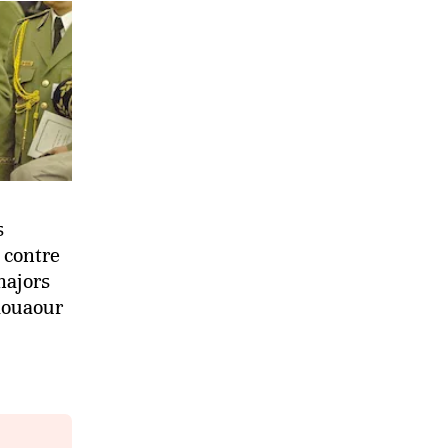
s
 contre
majors
douaour