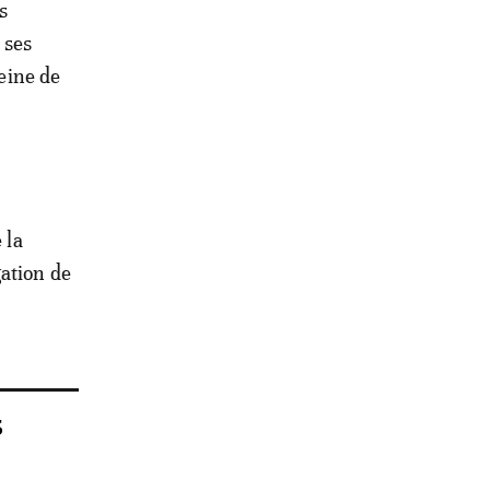
s
 ses
eine de
 la
gation de
s