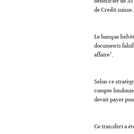
bénéficier de 35
de Credit suisse.
Le banque helvéti
documents falsifi
affaire".
Selon ce stratèg
compte londonien
devait payer pou
Ce transfert a ét