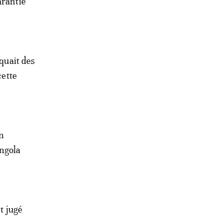
arantie
iquait des
cette
un
Angola
t jugé