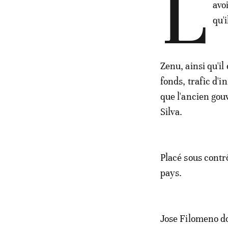
L
avo
qu'
Zenu, ainsi qu'i
fonds, trafic d'i
que l'ancien gou
Silva.
Placé sous contrô
pays.
Jose Filomeno do