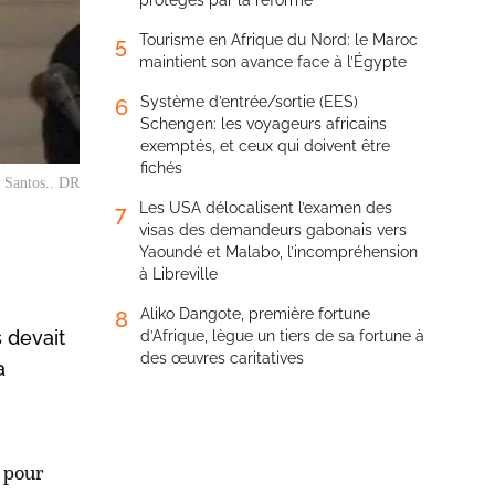
protégés par la réforme
Tourisme en Afrique du Nord: le Maroc
5
maintient son avance face à l’Égypte
Système d’entrée/sortie (EES)
6
Schengen: les voyageurs africains
exemptés, et ceux qui doivent être
fichés
 Santos.. DR
Les USA délocalisent l’examen des
7
visas des demandeurs gabonais vers
Yaoundé et Malabo, l’incompréhension
à Libreville
Aliko Dangote, première fortune
8
 devait
d’Afrique, lègue un tiers de sa fortune à
des œuvres caritatives
a
s pour