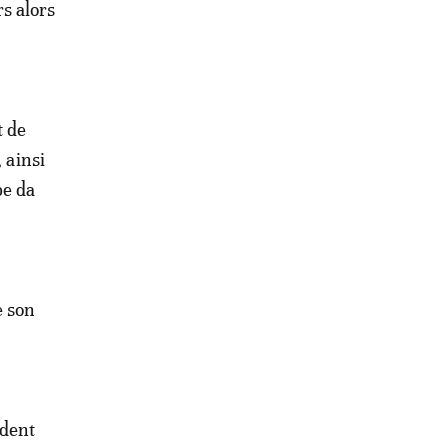
s alors
t de
 ainsi
pe da
e son
ident