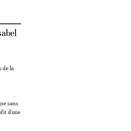
sabel
s de la
gne sans
fit d'une