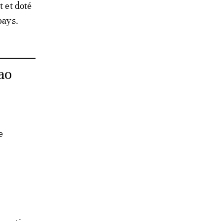
t et doté
pays.
ao
e
t