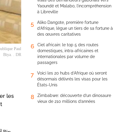
visas des demandeurs gabonais vers
Yaoundé et Malabo, l’incompréhension
à Libreville
Aliko Dangote, première fortune
5
d’Afrique, lègue un tiers de sa fortune à
des œuvres caritatives
Ciel africain: le top 5 des routes
6
publique Paul
domestiques, intra-africaines et
Biya. . DR
internationales par volume de
passagers
Voici les 20 hubs d’Afrique où seront
7
désormais délivrés les visas pour les
États-Unis
er les
Zimbabwe: découverte d’un dinosaure
8
vieux de 210 millions d’années
t
d Bin