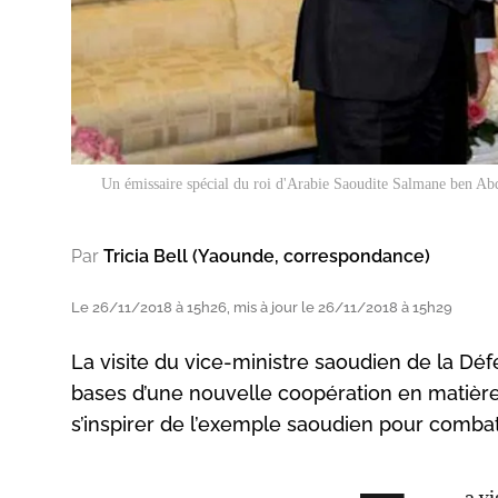
Un émissaire spécial du roi d'Arabie Saoudite Salmane ben Abde
Par
Tricia Bell (Yaounde, correspondance)
Le 26/11/2018 à 15h26, mis à jour le 26/11/2018 à 15h29
La visite du vice-ministre saoudien de la Dé
bases d’une nouvelle coopération en matièr
s’inspirer de l’exemple saoudien pour comba
a v