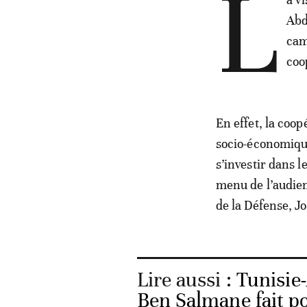
L
Abd
cam
coo
En effet, la coop
socio-économique
s’investir dans l
menu de l’audien
de la Défense, J
Lire aussi :
Tunisie
Ben Salmane fait p