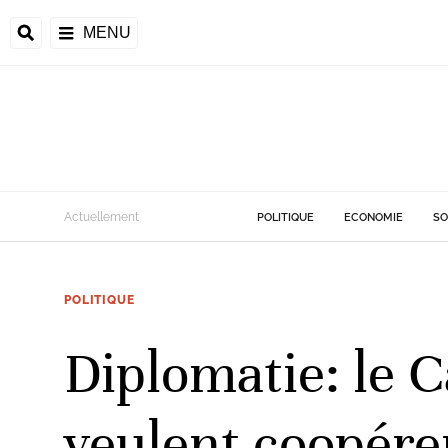
MENU
d
Actuellement
POLITIQUE
ECONOMIE
SO
riale
POLITIQUE
ntrafricaine
émocratique du
Diplomatie: le 
u
Príncipe
veulent coopére