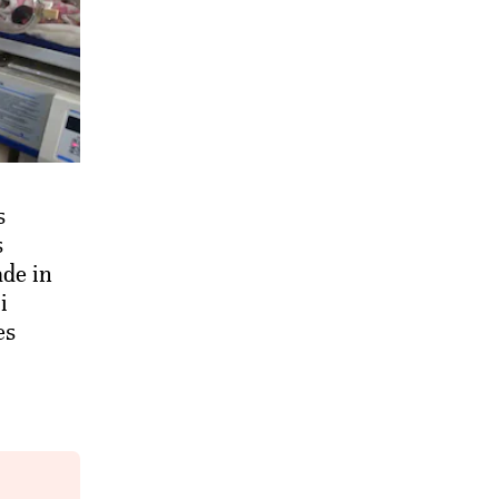
s
s
de in
i
es