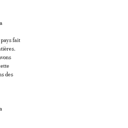
la
u
pays fait
tières.
avons
cette
ns des
a