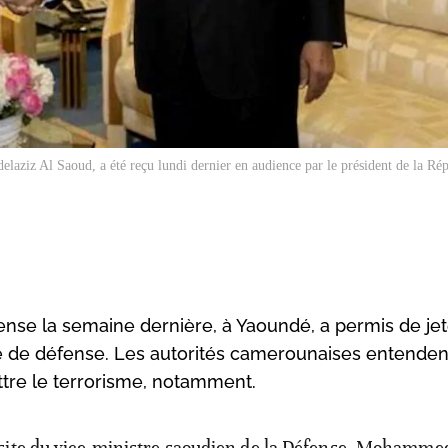
laziz Al Saoud, a été reçu lundi dernier en audience par le président de la Ré
fense la semaine dernière, à Yaoundé, a permis de jet
e de défense. Les autorités camerounaises entenden
ttre le terrorisme, notamment.
isite du vice-ministre saoudien de la Défense, Mohamme