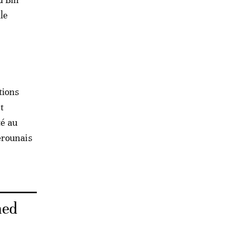
le
tions
t
té au
erounais
med