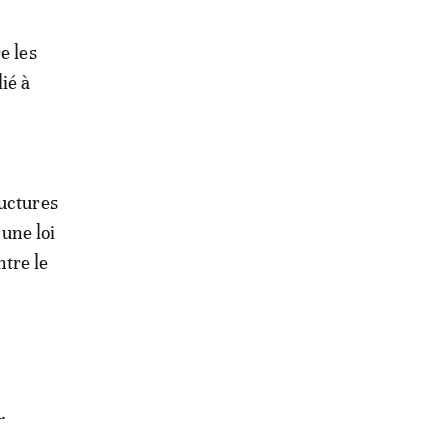
e les
ié à
ructures
une loi
ntre le
.