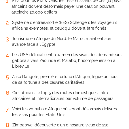
1
Visa pour les États-Unis: les ressortissants de ces 30 pays
africains doivent désormais payer une caution pouvant
atteindre 20.000 dollars
2
Système d’entrée/sortie (EES) Schengen: les voyageurs
africains exemptés, et ceux qui doivent être fichés
3
Tourisme en Afrique du Nord: le Maroc maintient son
avance face à l’Égypte
4
Les USA délocalisent l’examen des visas des demandeurs
gabonais vers Yaoundé et Malabo, l’incompréhension à
Libreville
5
Aliko Dangote, première fortune d’Afrique, lègue un tiers
de sa fortune à des œuvres caritatives
6
Ciel africain: le top 5 des routes domestiques, intra-
africaines et internationales par volume de passagers
7
Voici les 20 hubs d’Afrique où seront désormais délivrés
les visas pour les États-Unis
8
Zimbabwe: découverte d’un dinosaure vieux de 210