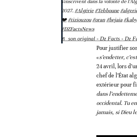
s'inscrivent dans la volonté de l'A
2027.
#Algérie
#Tebboune
#algeri
❤️
#tiziouzou
#oran
#bejaia
#kaby
#DZFactsNews
♬ son original - Dz Facts - Dz F
Pour justifier so
«
s’endetter, c’es
24 avril, lors d’
chef de l’État al
extérieur pour f
dans l’endetteme
occidental. Tu en
jamais, si Dieu l