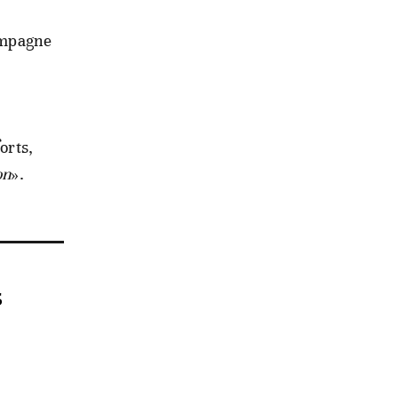
campagne
orts,
on
».
s