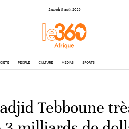
Samedi
8
Août
2026
CIÉTÉ
PEOPLE
CULTURE
MÉDIAS
SPORTS
adjid Tebboune tr
 3 milliards de dol