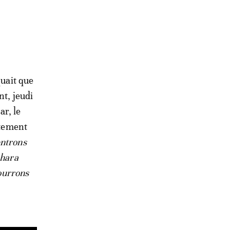
quait que
t, jeudi
ar, le
ttement
entrons
ahara
courrons