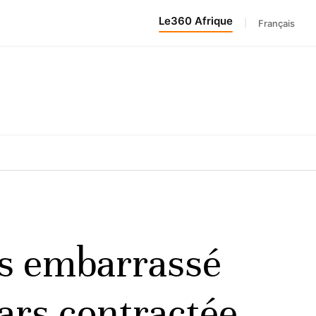
Le360 Afrique
|
Français
ès embarrassé
lars contractée