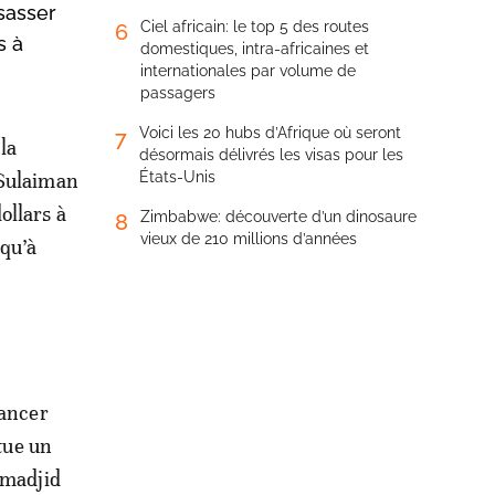
ssasser
Ciel africain: le top 5 des routes
6
s à
domestiques, intra-africaines et
internationales par volume de
passagers
Voici les 20 hubs d’Afrique où seront
7
la
désormais délivrés les visas pour les
Sulaiman
États-Unis
ollars à
Zimbabwe: découverte d’un dinosaure
8
vieux de 210 millions d’années
squ’à
nancer
itue un
lmadjid