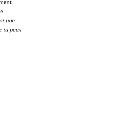
ement
le
est une
e tu peux