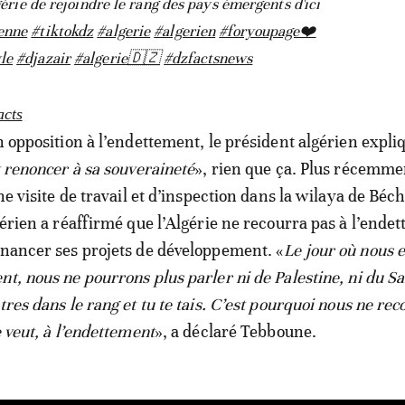
lgérie de rejoindre le rang des pays émergents d'ici
enne
#tiktokdz
#algerie
#algerien
#foryoupage❤️
le
#djazair
#algerie🇩🇿
#dzfactsnews
acts
n opposition à l’endettement, le président algérien expli
t renoncer à sa souveraineté
», rien que ça. Plus récemmen
une visite de travail et d’inspection dans la wilaya de Béch
gérien a réaffirmé que l’Algérie ne recourra pas à l’ende
inancer ses projets de développement. «
Le jour où nous 
nt, nous ne pourrons plus parler ni de Palestine, ni du S
tres dans le rang et tu te tais. C’est pourquoi nous ne re
e veut, à l’endettement
», a déclaré Tebboune.