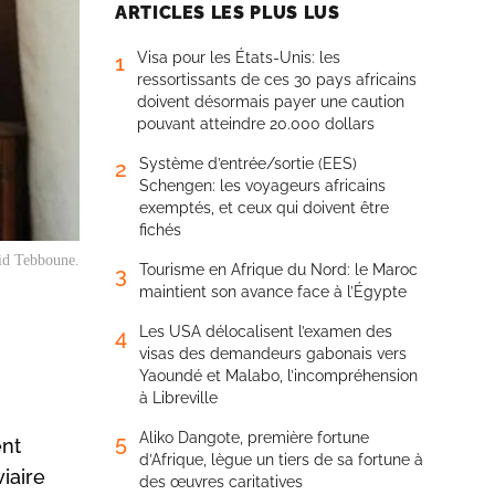
ARTICLES LES PLUS LUS
Visa pour les États-Unis: les
1
ressortissants de ces 30 pays africains
doivent désormais payer une caution
pouvant atteindre 20.000 dollars
Système d’entrée/sortie (EES)
2
Schengen: les voyageurs africains
exemptés, et ceux qui doivent être
fichés
jid Tebboune.
Tourisme en Afrique du Nord: le Maroc
3
maintient son avance face à l’Égypte
Les USA délocalisent l’examen des
4
visas des demandeurs gabonais vers
Yaoundé et Malabo, l’incompréhension
à Libreville
Aliko Dangote, première fortune
5
ent
d’Afrique, lègue un tiers de sa fortune à
iaire
des œuvres caritatives