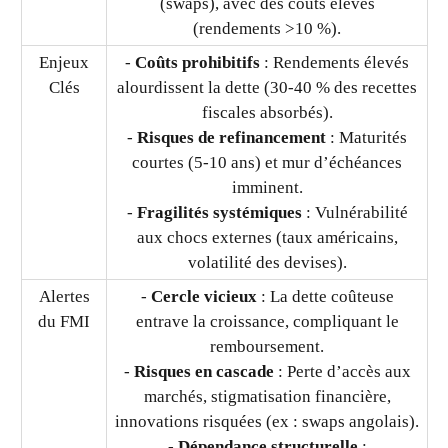
(swaps), avec des coûts élevés
(rendements >10 %).
Enjeux
-
Coûts prohibitifs
: Rendements élevés
Clés
alourdissent la dette (30-40 % des recettes
fiscales absorbés).
-
Risques de refinancement
: Maturités
courtes (5-10 ans) et mur d’échéances
imminent.
-
Fragilités systémiques
: Vulnérabilité
aux chocs externes (taux américains,
volatilité des devises).
Alertes
-
Cercle vicieux
: La dette coûteuse
du FMI
entrave la croissance, compliquant le
remboursement.
-
Risques en cascade
: Perte d’accès aux
marchés, stigmatisation financière,
innovations risquées (ex : swaps angolais).
-
Dépendance structurelle
: