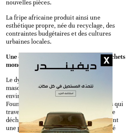
nouvelles pièces.
La fripe africaine produit ainsi une
esthétique propre, née du recyclage, des
contraintes budgétaires et des cultures
urbaines locales.
Une économie qui absorbe aussi les déchets
mondiaux
Le dynamisme économique du secteur
masque toutefois un problème
environnemental majeur. Selon The Or
Foundation, environ 40% des vêtements qui
traversent Kantamanto finissent comme
déchets. Des enquêtes de presse évoquent
une proportion similaire pour le marché