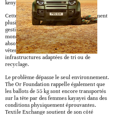
kenyan de Gikomba.
Cette situation transforme progressivement
plusieurs villes africaines en zones de
gestion finale des excédents textiles
mondiaux. Les municipalités doivent
absorber des volumes importants de
vêtements inutilisables, souvent sans
infrastructures adaptées de tri ou de
recyclage.
Le problème dépasse le seul environnement.
The Or Foundation rappelle également que
les ballots de 55 kg sont encore transportés
sur la tête par des femmes kayayei dans des
conditions physiquement éprouvantes.
Textile Exchange soutient de son côté