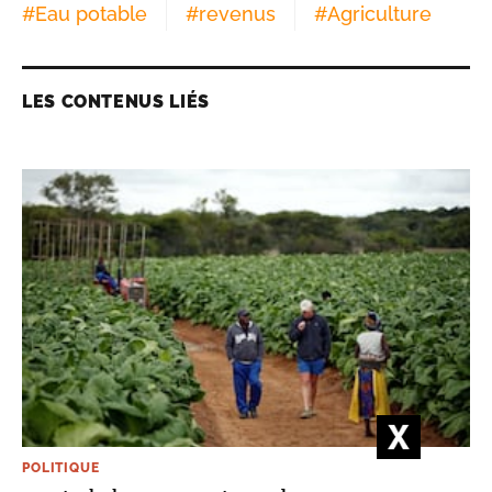
#
Eau potable
#
revenus
#
Agriculture
LES CONTENUS LIÉS
POLITIQUE