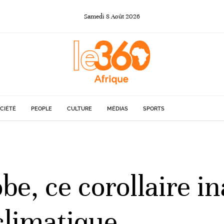
Samedi
8
Août
2026
CIÉTÉ
PEOPLE
CULTURE
MÉDIAS
SPORTS
obe, ce corollaire i
climatique