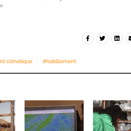
36
t climatique
#
habillement