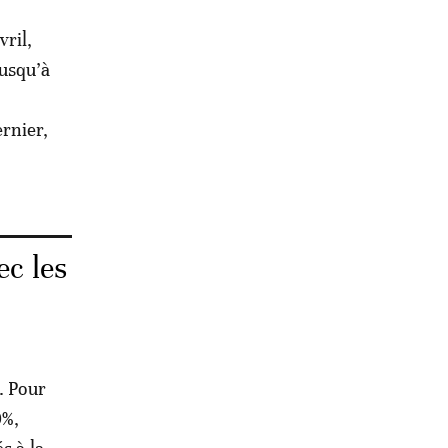
vril,
jusqu’à
rnier,
ec les
. Pour
0%,