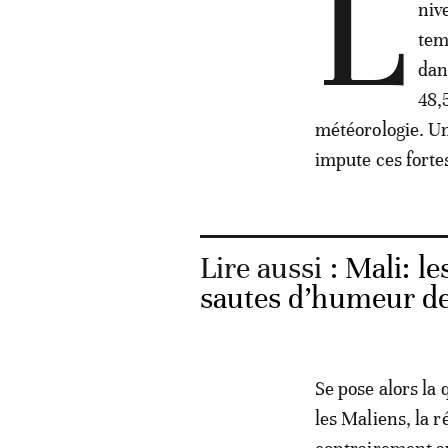
L
niv
tem
dan
48,
météorologie. Un
impute ces fort
Lire aussi :
Mali: le
sautes d’humeur de 
Se pose alors la
les Maliens, la r