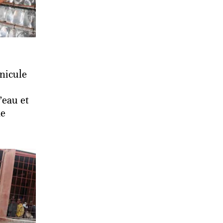
anicule
’eau et
de