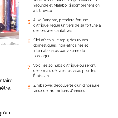
visas des demandeurs gabonais vers
Yaoundé et Malabo, l’incompréhension
à Libreville
Aliko Dangote, première fortune
5
d’Afrique, lègue un tiers de sa fortune à
des œuvres caritatives
Ciel africain: le top 5 des routes
6
 des maliens.
domestiques, intra-africaines et
internationales par volume de
passagers
Voici les 20 hubs d’Afrique où seront
7
désormais délivrés les visas pour les
États-Unis
ntaire
Zimbabwe: découverte d’un dinosaure
8
ètre.
vieux de 210 millions d’années
qu’au