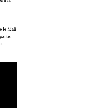
s à la
e le Mali
partie
o.