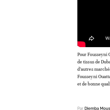
Pour Fousseyni O
de tissus de Duba
d’autres marchés
Fousseyni Ouatta
et de bonne qual
Par
Diemba Mous