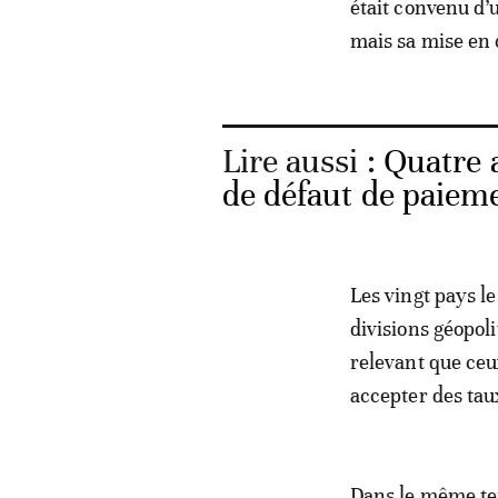
était convenu d’
mais sa mise en 
Lire aussi :
Quatre a
de défaut de paieme
Les vingt pays l
divisions géopoli
relevant que ceu
accepter des tau
Dans le même tem