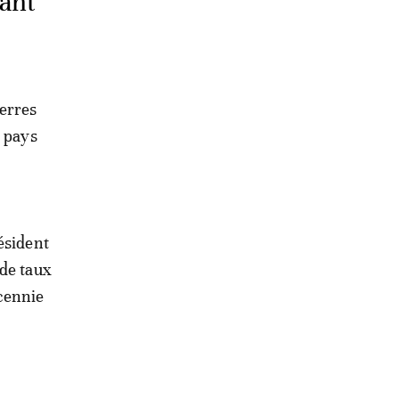
tant
erres
s pays
ésident
 de taux
écennie