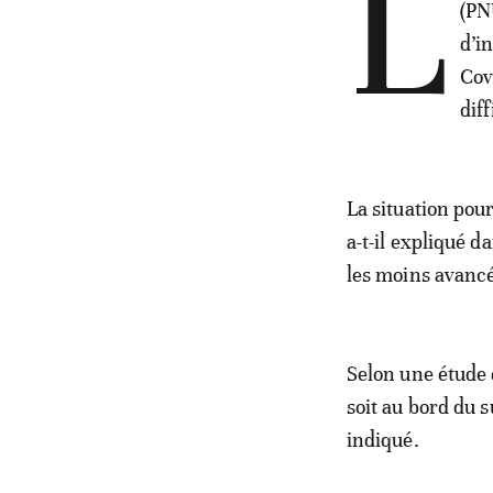
L
(PN
d’i
Cov
diff
La situation pou
a-t-il expliqué 
les moins avanc
Selon une étude 
soit au bord du 
indiqué.