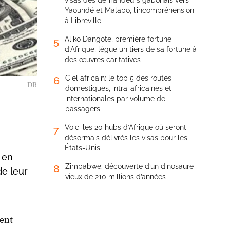
visas des demandeurs gabonais vers
Yaoundé et Malabo, l’incompréhension
à Libreville
Aliko Dangote, première fortune
5
d’Afrique, lègue un tiers de sa fortune à
des œuvres caritatives
Ciel africain: le top 5 des routes
6
DR
domestiques, intra-africaines et
internationales par volume de
passagers
Voici les 20 hubs d’Afrique où seront
7
désormais délivrés les visas pour les
États-Unis
 en
Zimbabwe: découverte d’un dinosaure
8
de leur
vieux de 210 millions d’années
ent