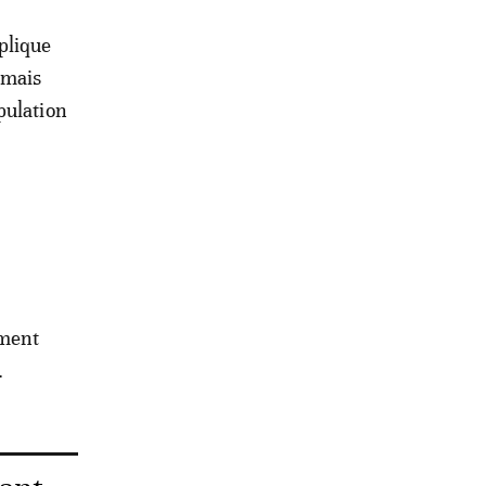
plique
 mais
pulation
ement
.