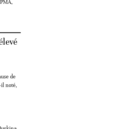
s PMA,
élevé
ause de
il noté,
t
 Burkina