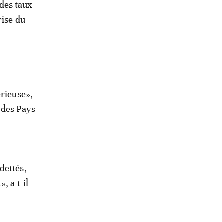
des taux
rise du
érieuse»,
 des Pays
dettés,
, a-t-il