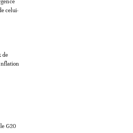
ergence
e celui-
x de
inflation
 le G20