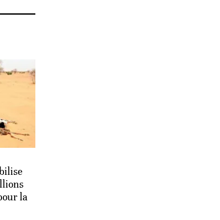
bilise
llions
pour la