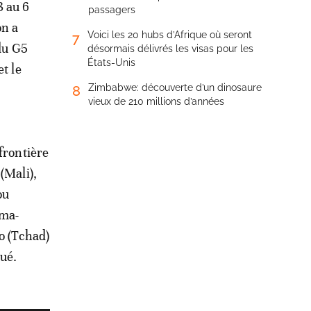
3 au 6
passagers
on a
Voici les 20 hubs d’Afrique où seront
7
du G5
désormais délivrés les visas pour les
États-Unis
et le
Zimbabwe: découverte d’un dinosaure
8
vieux de 210 millions d’années
frontière
(Mali),
ou
oma-
o (Tchad)
qué.