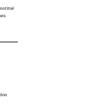
onstitué
ats
tion