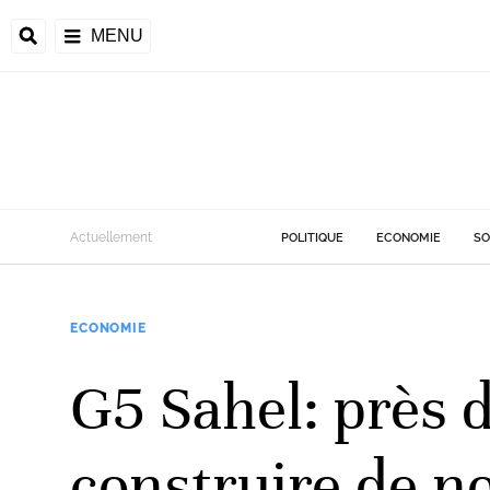
MENU
d
Actuellement
POLITIQUE
ECONOMIE
SO
riale
ECONOMIE
ntrafricaine
émocratique du
G5 Sahel: près d
u
Príncipe
construire de n