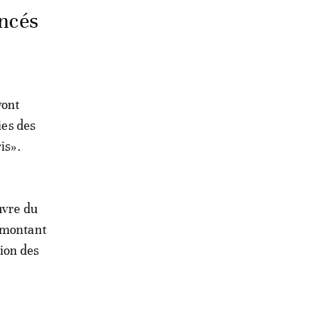
oncés
vont
ies des
is».
uvre du
n montant
tion des
.