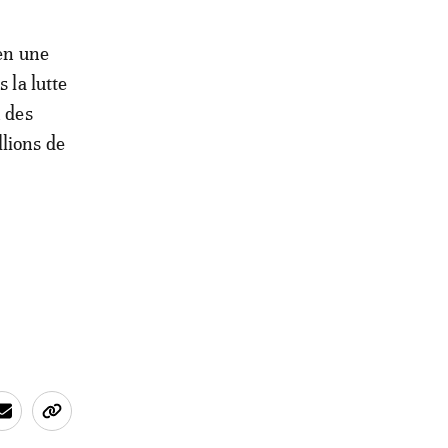
 en une
 la lutte
n des
lions de