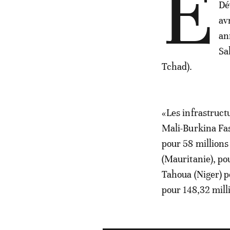
E
Dé
av
an
Sa
Tchad).
«Les infrastruct
Mali-Burkina Fas
pour 58 millions
(Mauritanie), po
Tahoua (Niger) p
pour 148,32 mil