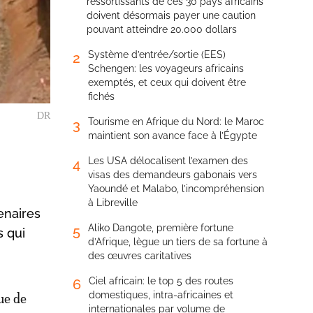
ressortissants de ces 30 pays africains
doivent désormais payer une caution
pouvant atteindre 20.000 dollars
Système d’entrée/sortie (EES)
2
Schengen: les voyageurs africains
exemptés, et ceux qui doivent être
fichés
DR
Tourisme en Afrique du Nord: le Maroc
3
maintient son avance face à l’Égypte
Les USA délocalisent l’examen des
4
visas des demandeurs gabonais vers
Yaoundé et Malabo, l’incompréhension
à Libreville
enaires
Aliko Dangote, première fortune
5
s qui
d’Afrique, lègue un tiers de sa fortune à
des œuvres caritatives
Ciel africain: le top 5 des routes
6
domestiques, intra-africaines et
ue de
internationales par volume de