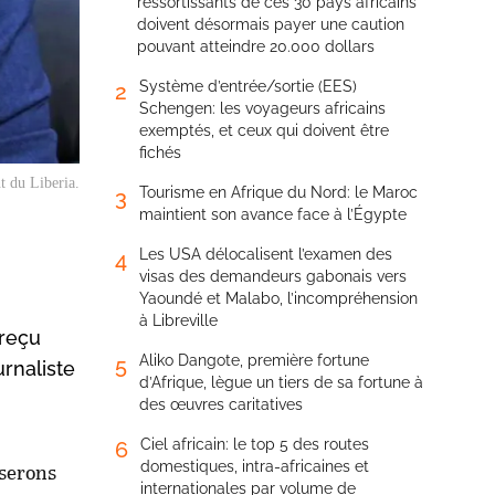
ressortissants de ces 30 pays africains
doivent désormais payer une caution
pouvant atteindre 20.000 dollars
Système d’entrée/sortie (EES)
2
Schengen: les voyageurs africains
exemptés, et ceux qui doivent être
fichés
t du Liberia.
Tourisme en Afrique du Nord: le Maroc
3
maintient son avance face à l’Égypte
Les USA délocalisent l’examen des
4
visas des demandeurs gabonais vers
Yaoundé et Malabo, l’incompréhension
à Libreville
 reçu
Aliko Dangote, première fortune
5
urnaliste
d’Afrique, lègue un tiers de sa fortune à
des œuvres caritatives
Ciel africain: le top 5 des routes
6
domestiques, intra-africaines et
 serons
internationales par volume de