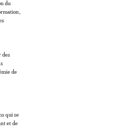
on du
ormation,
es
r des
ns
démie de
ns qui se
nt et de