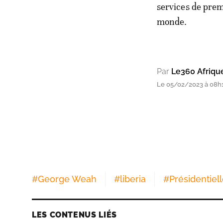
services de prem
monde.
Par
Le360 Afriqu
Le 05/02/2023 à 08h
#
George Weah
#
liberia
#
Présidentiel
LES CONTENUS LIÉS