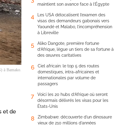
maintient son avance face à l’Égypte
Les USA délocalisent l’examen des
4
visas des demandeurs gabonais vers
Yaoundé et Malabo, l’incompréhension
à Libreville
Aliko Dangote, première fortune
5
d’Afrique, lègue un tiers de sa fortune à
des œuvres caritatives
Ciel africain: le top 5 des routes
6
CS) à Bamako.
domestiques, intra-africaines et
internationales par volume de
passagers
Voici les 20 hubs d’Afrique où seront
7
désormais délivrés les visas pour les
États-Unis
s et de
Zimbabwe: découverte d’un dinosaure
8
vieux de 210 millions d’années