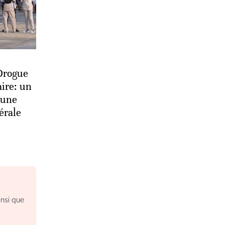
 Drogue
aire: un
 une
érale
insi que