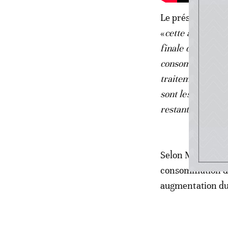
Le président du
«
cette activité d
finale des produi
consommateur et 
traitement coûten
sont les conséqu
restant de sa vie
Selon Mohamed Sa
consommation de 
augmentation d