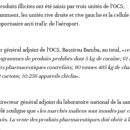
roduits illicites ont été saisis par trois unités de l’OCS,
amment, les unités rive droite et rive gauche et la cellule
oportuaire anti trafic de l’aéroport.
r général adjoint de l’OCS, Bassirou Bamba, au total, «
ce
logrammes de produits prohibés dont 5 kg de cocaïne; 61
ts pharmaceutiques contrefaits; 90 tonnes 495 kg de ch
0 cartons; 10.256 appareils chicha
».
directeur général adjoint du laboratoire national de la san
é souligne que «
les marchés maliens sont inondés par c
aits. La vente des produits pharmaceutiques doit obéir à l
.