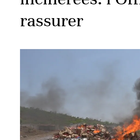
rassurer
ud