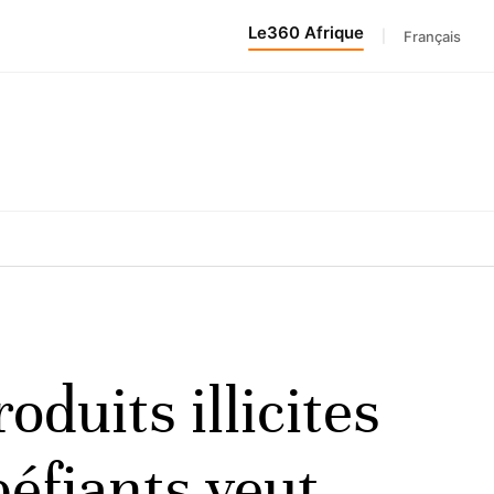
Le360 Afrique
|
Français
duits illicites
péfiants veut