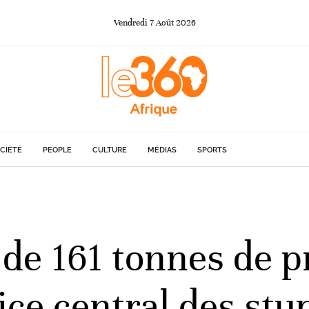
Vendredi
7
Août
2026
CIÉTÉ
PEOPLE
CULTURE
MÉDIAS
SPORTS
de 161 tonnes de pro
fice central des stu