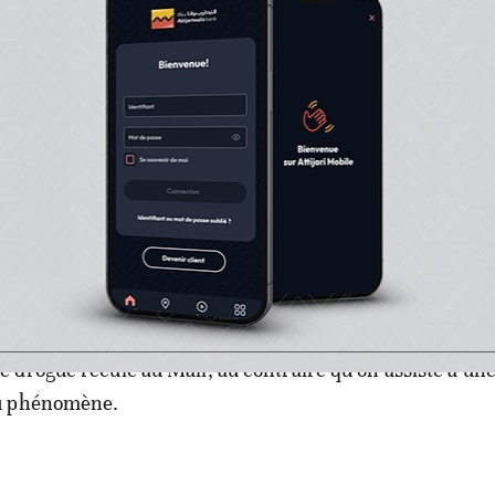
 réseau Un Mali sans drogue, Sidi Mohamed Samaké dira
e l’OCS vise à rassurer davantage la population sur la des
ts saisis. La drogue n’apporte rien de bon à la santé du
le sevrage coûte excessivement cher au Mali. Trois moi
t 500.000, voire un million de francs CFA. Le plus diffici
ences de la drogue qui peuvent marquer le consommateur
».
maké, il n’y a pas de signes qui montrent que la
drogue recule au Mali, au contraire qu’on assiste à une
u phénomène.