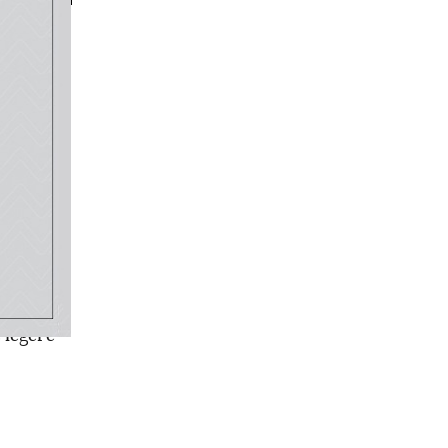
 que
tination
s de
le, ce
 le
 légère