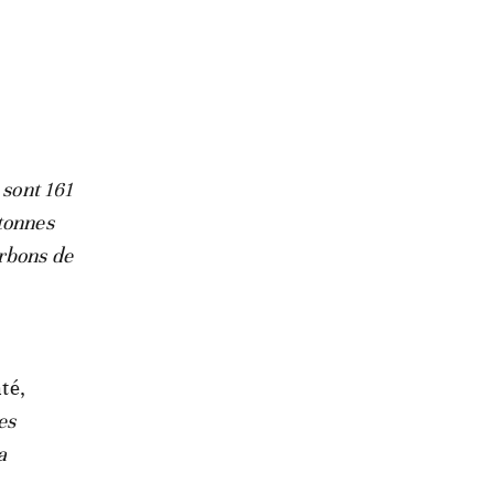
 sont 161
 tonnes
arbons de
té,
es
a