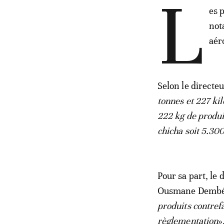
L
es p
not
aér
Selon le directeu
tonnes et 227 ki
222 kg de produi
chicha soit 5.30
Pour sa part, le 
Ousmane Dembél
produits contref
règlementation
»