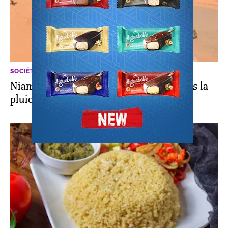
SOCIÉTÉ
Niamey. Niebé, voandzou, courge... après la
pluie, la corne d’abondance