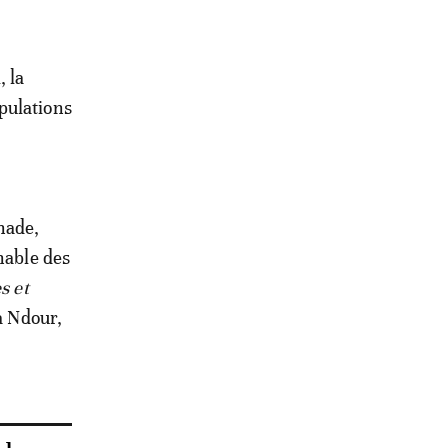
, la
opulations
gnade,
nable des
s et
a Ndour,