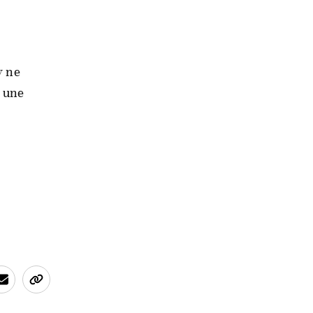
y ne
r une