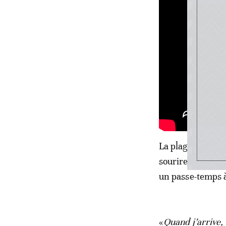
La plage est auss
sourires s’échan
un passe-temps à
«
Quand j’arrive, 