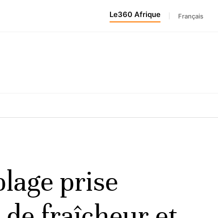
Le360 Afrique
|
Français
plage prise
 de fraîcheur et