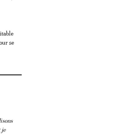
itable
pour se
disons
 je