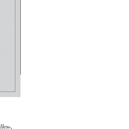
t et les
devient
lles
»,