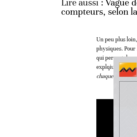
Lire aussi :
Vague de
compteurs, selon 
Un peu plus loin
physiques. Pour 
qui permet de ma
explqiue: «
ces jo
chaque descente 