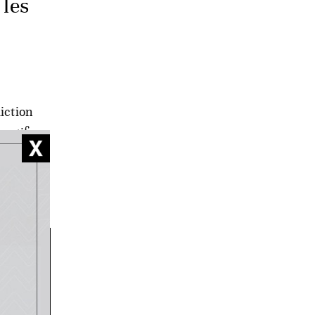
 les
iction
ortif,
près