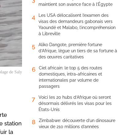
maintient son avance face à l’Égypte
Les USA délocalisent l’examen des
4
visas des demandeurs gabonais vers
Yaoundé et Malabo, l’incompréhension
à Libreville
Aliko Dangote, première fortune
5
d’Afrique, lègue un tiers de sa fortune à
des œuvres caritatives
Ciel africain: le top 5 des routes
6
plage de Saly
domestiques, intra-africaines et
internationales par volume de
passagers
Voici les 20 hubs d’Afrique où seront
7
désormais délivrés les visas pour les
États-Unis
rte
Zimbabwe: découverte d’un dinosaure
8
e station
vieux de 210 millions d’années
uir la