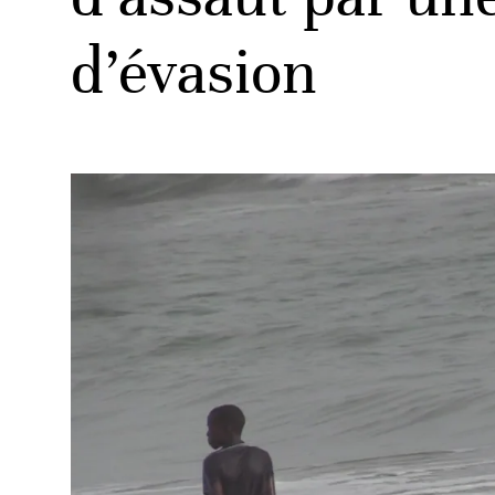
d’évasion
ud