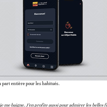
i un lieu de socialisation intense où les regards se croisen
gent. Entre deux plongeons, l’observation des passants 
 part entière pour les habitués.
je me baigne. J’en profite aussi pour admirer les belles fi