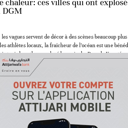
 chaleur: ces villes qui ont explosé
la DGM
, les vagues servent de décor à des scènes beaucoup plus
les athlètes locaux, la fraîcheur de l’océan est une bénéd
intenir le rythme malgré la canicule. Daouda Konaté, sp
urs-ci, il fait chaud et cette plage nous arrange. J’y suis a
pour changer d’air et faire mes entraînements.
»