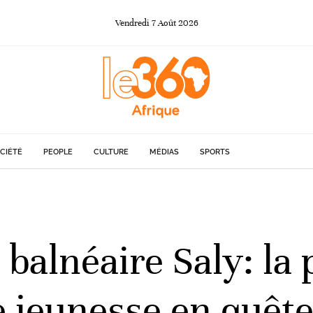
Vendredi
7
Août
2026
CIÉTÉ
PEOPLE
CULTURE
MÉDIAS
SPORTS
 balnéaire Saly: la 
 jeunesse en quête