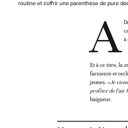
routine et s’offrir une parenthèse de pure d
A
D
c
à 
Et à ce titre, la
farniente et rec
jeunes. «
Je vien
profiter de l’air
baigneur.