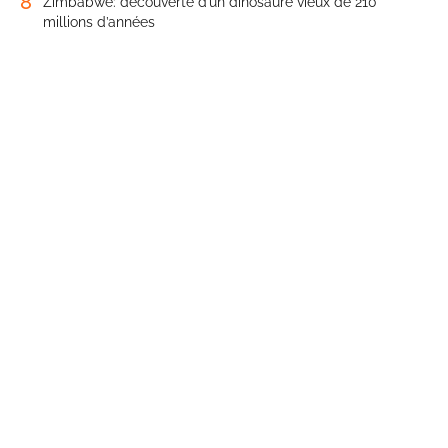
8
Zimbabwe: découverte d’un dinosaure vieux de 210
millions d’années