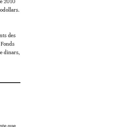
re 2010
odollars.
nts des
e Fonds
e dinars,
pte que