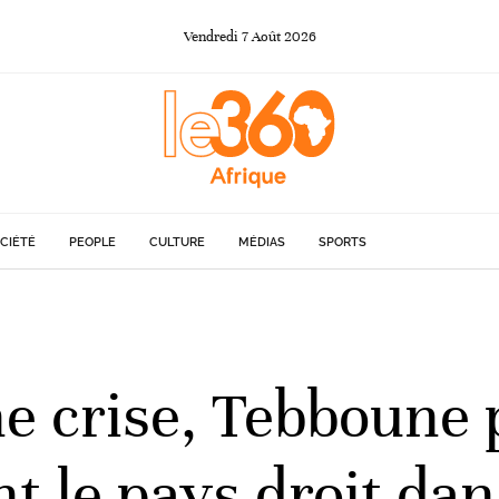
Vendredi
7
Août
2026
CIÉTÉ
PEOPLE
CULTURE
MÉDIAS
SPORTS
ne crise, Tebboune
t le pays droit dan