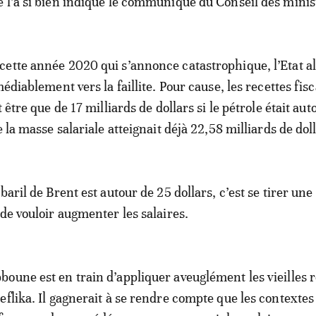
 l’a si bien indiqué le communiqué du Conseil des minis
ette année 2020 qui s’annonce catastrophique, l’Etat a
médiablement vers la faillite. Pour cause, les recettes fis
t être que de 17 milliards de dollars si le pétrole était au
e la masse salariale atteignait déjà 22,58 milliards de dol
baril de Brent est autour de 25 dollars, c’est se tirer une
 de vouloir augmenter les salaires.
oune est en train d’appliquer aveuglément les vieilles r
eflika. Il gagnerait à se rendre compte que les contextes