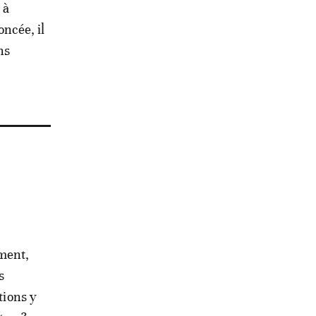
 à
ncée, il
ns
ment,
s
tions y