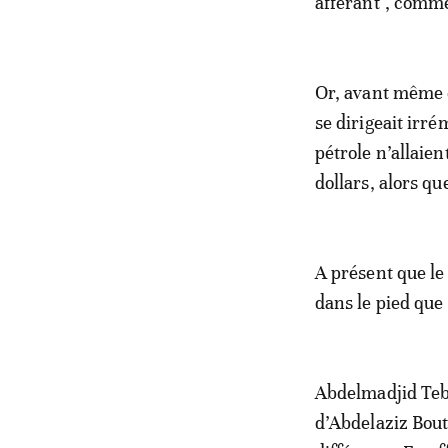
afférant", comme
Or, avant même c
se dirigeait irré
pétrole n’allaien
dollars, alors qu
A présent que le 
dans le pied que
Abdelmadjid Tebb
d’Abdelaziz Bout