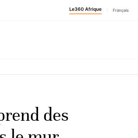
Le360 Afrique
|
Français
 prend des
s le mur