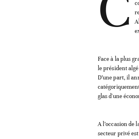
C
c
r
A
e
Face à la plus g
le président alg
D’une part, il an
catégoriquement 
glas d'une écono
A l’occasion de la
secteur privé es