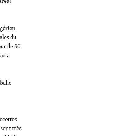
tres?
lgérien
cales du
tour de 60
lars.
 balle
ecettes
 sont très