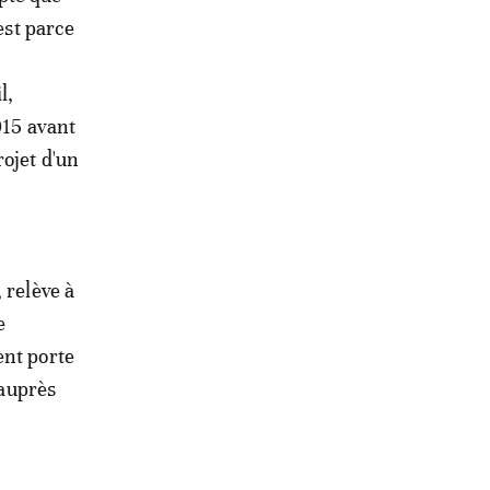
est parce
l,
015 avant
ojet d'un
 relève à
e
ent porte
 auprès