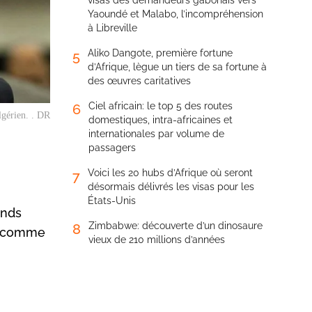
visas des demandeurs gabonais vers
Yaoundé et Malabo, l’incompréhension
à Libreville
Aliko Dangote, première fortune
5
d’Afrique, lègue un tiers de sa fortune à
des œuvres caritatives
Ciel africain: le top 5 des routes
6
lgérien. . DR
domestiques, intra-africaines et
internationales par volume de
passagers
Voici les 20 hubs d’Afrique où seront
7
désormais délivrés les visas pour les
États-Unis
onds
Zimbabwe: découverte d’un dinosaure
8
du comme
vieux de 210 millions d’années