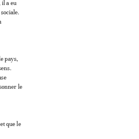
il a eu
sociale.
n
le pays,
sens.
use
sonner le
 et que le