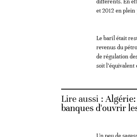
différents. En e
et 2012 en plein 
Le baril était r
revenus du pétro
de régulation de
soit l’équivalent
Lire aussi :
Algérie
banques d'ouvrir le
Un peu de sages