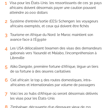
1
Visa pour les États-Unis: les ressortissants de ces 30 pays
africains doivent désormais payer une caution pouvant
atteindre 20.000 dollars
2
Système d’entrée/sortie (EES) Schengen: les voyageurs
africains exemptés, et ceux qui doivent être fichés
3
Tourisme en Afrique du Nord: le Maroc maintient son
avance face à l’Égypte
4
Les USA délocalisent l’examen des visas des demandeurs
gabonais vers Yaoundé et Malabo, l’incompréhension à
Libreville
5
Aliko Dangote, première fortune d’Afrique, lègue un tiers
de sa fortune à des œuvres caritatives
6
Ciel africain: le top 5 des routes domestiques, intra-
africaines et internationales par volume de passagers
7
Voici les 20 hubs d’Afrique où seront désormais délivrés
les visas pour les États-Unis
8
Zimbabwe: découverte d’un dinosaure vieux de 210