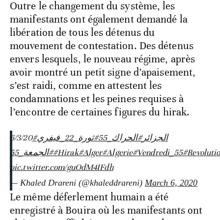
Outre le changement du système, les
manifestants ont également demandé la
libération de tous les détenus du
mouvement de contestation. Des détenus
envers lesquels, le nouveau régime, après
avoir montré un petit signe d’apaisement,
s’est raidi, comme en attestent les
condamnations et les peines requises à
l’encontre de certaines figures du hirak.
6/3/20
#ثورة_22_فيفري
#الحراك_55
#الجزائر
#الجمعة_55
#Hirak
#Alger
#Algerie
#Vendredi_55
#Revoluti
pic.twitter.com/guOdM4IFdh
— Khaled Drareni (@khaleddrareni)
March 6, 2020
Le même déferlement humain a été
enregistré à Bouira où les manifestants ont