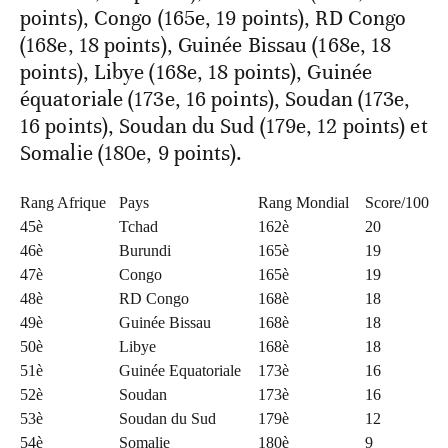
points), Congo (165e, 19 points), RD Congo
(168e, 18 points), Guinée Bissau (168e, 18
points), Libye (168e, 18 points), Guinée
équatoriale (173e, 16 points), Soudan (173e,
16 points), Soudan du Sud (179e, 12 points) et
Somalie (180e, 9 points).
Rang Afrique
Pays
Rang Mondial
Score/100
45è
Tchad
162è
20
46è
Burundi
165è
19
47è
Congo
165è
19
48è
RD Congo
168è
18
49è
Guinée Bissau
168è
18
50è
Libye
168è
18
51è
Guinée Equatoriale
173è
16
52è
Soudan
173è
16
53è
Soudan du Sud
179è
12
54è
Somalie
180è
9