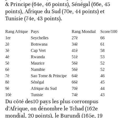
& Principe (64e, 46 points), Sénégal (66e, 45
points), Afrique du Sud (70e, 44 points) et
Tunisie (74e, 43 points).
Rang Afrique
Pays
Rang Mondial
Score/100
1er
Seychelles
27è
66
2è
Botswana
34è
61
3è
Cap Vert
41è
58
4è
Rwanda
51è
53
5è
Maurice
56è
52
6è
Namibie
56è
52
7è
Sao Tome & Principe
64è
46
8è
Sénégal
66è
45
9è
Afrique du Sud
70è
44
10è
Tunisie
74è
43
Du côté des10 pays les plus corrompus
d’Afrique, on dénombre le Tchad (162e
mondial, 20 points), le Burundi (165e, 19