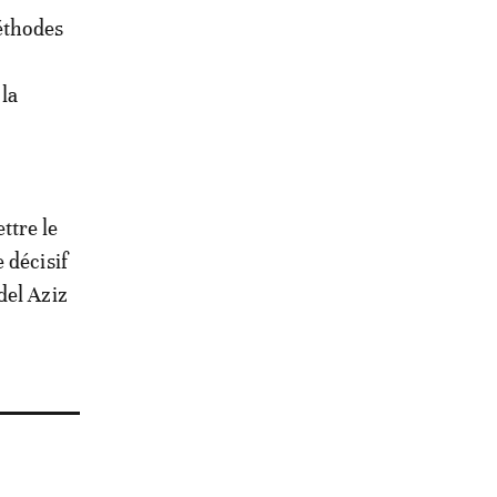
méthodes
 la
ttre le
 décisif
del Aziz