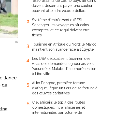
ressortissants de ces 30 pays africains
doivent désormais payer une caution
pouvant atteindre 20.000 dollars
Système d’entrée/sortie (EES)
2
Schengen: les voyageurs africains
exemptés, et ceux qui doivent être
fichés
DR
Tourisme en Afrique du Nord: le Maroc
3
maintient son avance face à l’Égypte
Les USA délocalisent l’examen des
4
visas des demandeurs gabonais vers
Yaoundé et Malabo, l’incompréhension
à Libreville
eillance
Aliko Dangote, première fortune
5
e de
d’Afrique, lègue un tiers de sa fortune à
des œuvres caritatives
Ciel africain: le top 5 des routes
6
domestiques, intra-africaines et
kina
internationales par volume de