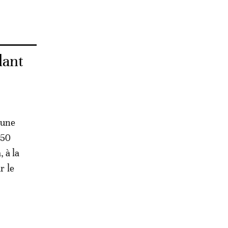
dant
’une
150
 à la
r le