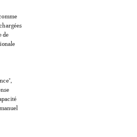
et comme
s chargées
e de
tionale
ance",
ense
apacité
mmanuel