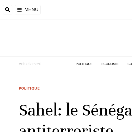
MENU
d
Actuellement
POLITIQUE
ECONOMIE
SO
riale
POLITIQUE
ntrafricaine
émocratique du
Sahel: le Sénéga
u
Príncipe
antiterroriste