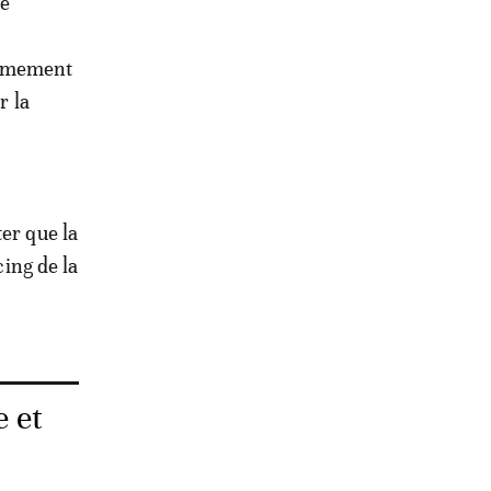
te
armement
r la
er que la
cing de la
e et