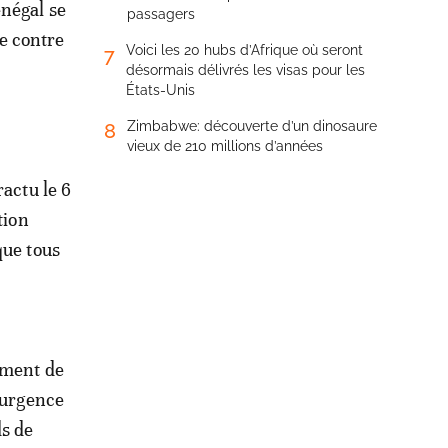
énégal se
passagers
te contre
Voici les 20 hubs d’Afrique où seront
7
désormais délivrés les visas pour les
États-Unis
Zimbabwe: découverte d’un dinosaure
8
vieux de 210 millions d’années
ractu le 6
tion
que tous
ement de
d’urgence
ds de