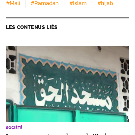
#
Mali
#
Ramadan
#
Islam
#
hijab
LES CONTENUS LIÉS
SOCIÉTÉ